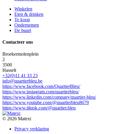
Winkelen
Eten & drinken
Te koop
Ondernemen
De buurt
Contacteer ons
Broekermolenplein
2
3500
Hasselt
+32(0)11 41 33 23
info@quartierbleu.be
https://www.facebook.com/QuartierBleu/
https://www.instagram.com/quartierbleu/
https://www.linkedin.com/company/quartier-bleu/
https://www.youtube.com/@quartierbleu8679
https://www.tiktok.com/@quartier.bleu
© 2026 Matexi
Privacy verklaring